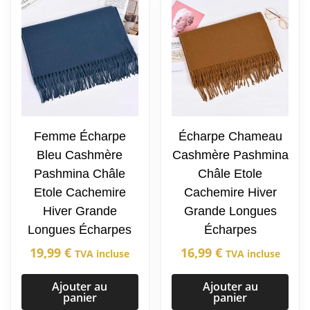
Femme Écharpe
Écharpe Chameau
Bleu Cashmère
Cashmère Pashmina
Pashmina Châle
Châle Etole
Etole Cachemire
Cachemire Hiver
Hiver Grande
Grande Longues
Longues Écharpes
Écharpes
19,99
€
16,99
€
TVA incluse
TVA incluse
Ajouter au
Ajouter au
panier
panier