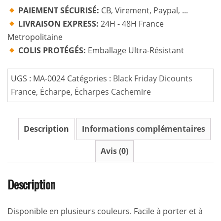
Femme
PAIEMENT SÉCURISÉ:
CB, Virement, Paypal, ...
Écharpe
LIVRAISON EXPRESS:
24H - 48H France
Bleu
Metropolitaine
Cashmère
COLIS PROTÉGÉS:
Emballage Ultra-Résistant
Pashmina
Châle
UGS :
MA-0024
Catégories :
Black Friday Dicounts
Etole
France
,
Écharpe
,
Écharpes Cachemire
Cachemire
Hiver
Description
Informations complémentaires
Grande
Longues
Avis (0)
Écharpes
Description
Disponible en plusieurs couleurs. Facile à porter et à