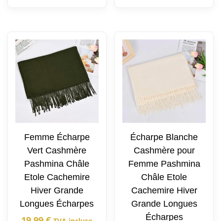
Femme Écharpe
Écharpe Blanche
Vert Cashmère
Cashmère pour
Pashmina Châle
Femme Pashmina
Etole Cachemire
Châle Etole
Hiver Grande
Cachemire Hiver
Longues Écharpes
Grande Longues
Écharpes
19,99
€
TVA incluse