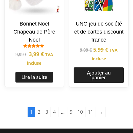
Bonnet Noël
UNO jeu de société
Chapeau de Père
et de cartes discount
Noël
france
5,99
€
TVA
9,99
€
Note
3,99
€
TVA
9,99
€
5.00
incluse
sur 5
incluse
Ajouter au
Lire la suite
panier
1
2
3
4
…
9
10
11
→