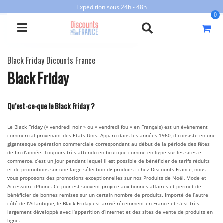
Expédition sous 24h - 48h
0
Skip
to
Accueil
» Black Friday Dicounts France
content
Black Friday Dicounts France
Black Friday
Qu’est-ce-que le Black Friday ?
Le Black Friday (« vendredi noir » ou « vendredi fou » en Français) est un évènement
commercial provenant des Etats-Unis. Apparu dans les années 1960, il consiste en une
gigantesque opération commerciale correspondant au début de la période des fêtes
de fin d’année. Toujours très attendu en boutique comme en ligne sur les sites e-
commerce, c’est un jour pendant lequel il est possible de bénéficier de tarifs réduits
et de promotions sur une large sélection de produits : chez Discounts France, nous
vous proposons des promotions exceptionnelles sur nos Produits de Noël, Mode et
Accessoire iPhone. Ce jour est souvent propice aux bonnes affaires et permet de
bénéficier de bonnes remises sur un certain nombre de produits. Importé de l’autre
côté de l’Atlantique, le Black Friday est arrivé récemment en France et s’est très
largement développé avec l’apparition d’internet et des sites de vente de produits en
ligne.