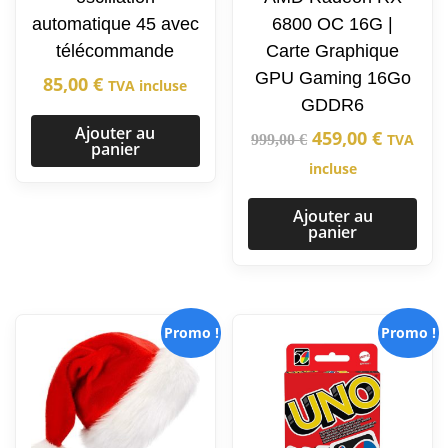
automatique 45 avec
6800 OC 16G |
télécommande
Carte Graphique
GPU Gaming 16Go
85,00
€
TVA incluse
GDDR6
Ajouter au
459,00
€
TVA
999,00
€
panier
incluse
Ajouter au
panier
Promo !
Promo !