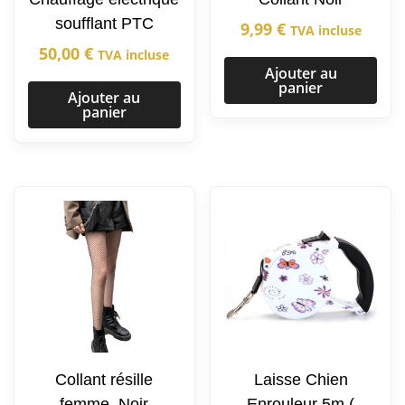
soufflant PTC
9,99
€
TVA incluse
50,00
€
TVA incluse
Ajouter au
panier
Ajouter au
panier
Collant résille
Laisse Chien
femme, Noir
Enrouleur 5m (