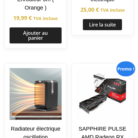
Orange )
25,00
€
TVA incluse
19,99
€
TVA incluse
Lire la suite
Ajouter au
panier
Promo !
Radiateur électrique
SAPPHIRE PULSE
oscillation
AMD Radeon RX