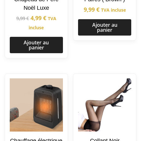
Noël Luxe
9,99
€
TVA incluse
4,99
€
TVA
9,99
€
Ajouter au
incluse
panier
Ajouter au
panier
Chauffage électrique
Collant Noir