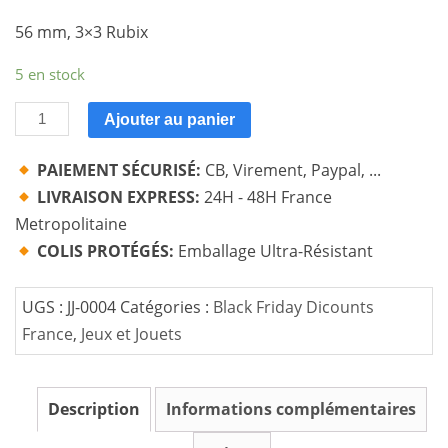
56 mm, 3×3 Rubix
5 en stock
quantité
Ajouter au panier
de
Original
PAIEMENT SÉCURISÉ:
CB, Virement, Paypal, ...
Speed
LIVRAISON EXPRESS:
24H - 48H France
rubik's
Metropolitaine
Cube
COLIS PROTÉGÉS:
Emballage Ultra-Résistant
Magique
Classique
UGS :
JJ-0004
Catégories :
Black Friday Dicounts
France
,
Jeux et Jouets
Description
Informations complémentaires