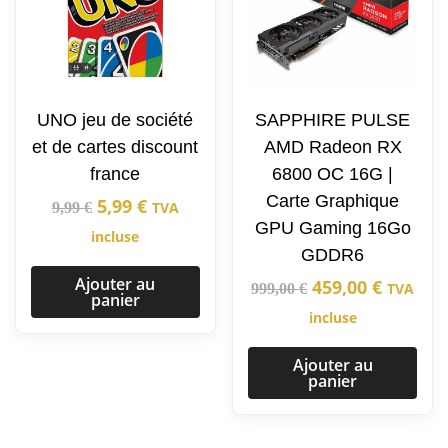
UNO jeu de société
SAPPHIRE PULSE
et de cartes discount
AMD Radeon RX
france
6800 OC 16G |
Carte Graphique
5,99
€
TVA
9,99
€
GPU Gaming 16Go
incluse
GDDR6
Ajouter au
459,00
€
TVA
999,00
€
panier
incluse
Ajouter au
panier